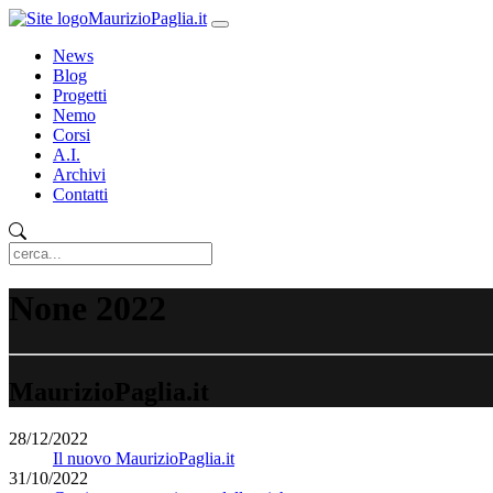
MaurizioPaglia.it
News
Blog
Progetti
Nemo
Corsi
A.I.
Archivi
Contatti
None 2022
MaurizioPaglia.it
28/12/2022
Il nuovo MaurizioPaglia.it
31/10/2022