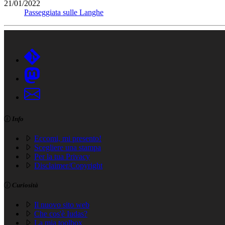
21/01/2022
Passeggiata sulle Langhe
Info
Eccomi, mi presento!
Scegliere una stampa
Per la tua Privacy
Disclaimer/Copyright
Curiosità
Il nuovo sito web
Che cos'è Iudas?
La mia toolbox