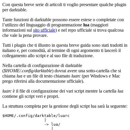
Con questa breve serie di articoli ti voglio presentare qualche plugin
per darktable.
Tante funzioni di darktable possono essere estese o completate con
l’utilizzo del linguaggio di programmazione
lua
(maggiori
informazioni sul
sito ufficiale
) e nel repo ufficiale si trova qualcosa
che vale la pena provare.
Tutti i plugin che ti illustro in questa breve guida sono stati tradotti in
italiano e, per comodità, al termine di ogni argomento ti lascerò il
collegamento allo script e al suo file di traduzione.
Nella cartella di configurazione di darktable
(
$
HOME
/.config/darktable
) dovrai avere una sotto-cartella che si
chiama
lua
e un file di testo chiamato
luarc
(per Windows e Mac
prego riferirsi alla documentazione ufficiale).
luarc
è il file di configurazione dei vari script mentre la cartella
lua
contiene gli script veri e propri.
La struttura completa per la gestione degli script lua sarà la seguente:
$HOME
/.config/darktable/luarc
|
->
lua/
|