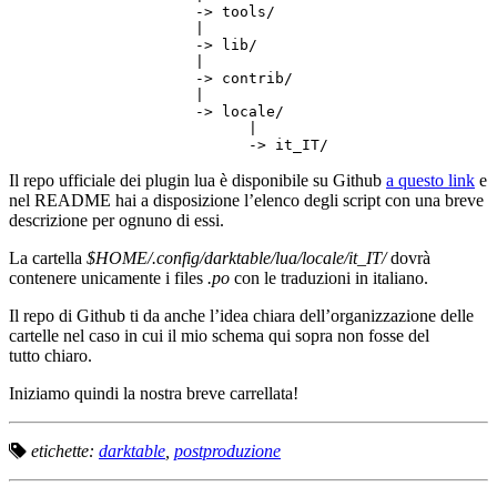
->
tools/
|
->
lib/
|
->
contrib/
|
->
locale/
|
->
Il repo ufficiale dei plugin lua è disponibile su Github
a questo link
e
nel
README
hai a disposizione l’elenco degli script con una breve
descrizione per ognuno di essi.
La cartella
$
HOME
/.config/darktable/lua/locale/it_IT/
dovrà
contenere unicamente i files
.po
con le traduzioni in italiano.
Il repo di Github ti da anche l’idea chiara dell’organizzazione delle
cartelle nel caso in cui il mio schema qui sopra non fosse del
tutto chiaro.
Iniziamo quindi la nostra breve carrellata!
etichette:
darktable
,
postproduzione