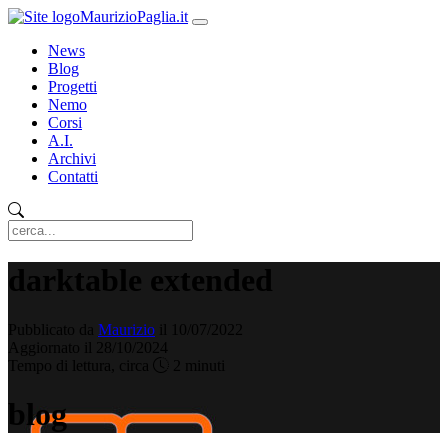
MaurizioPaglia.it
News
Blog
Progetti
Nemo
Corsi
A.I.
Archivi
Contatti
darktable extended
Pubblicato da
Maurizio
il 10/07/2022
Aggiornato il 28/10/2024
Tempo di lettura, circa
2 minuti
blog