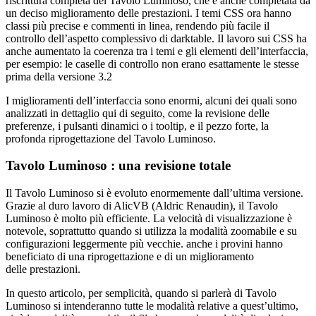
riscrittura completa del Tavolo Luminoso, che è anche completata da
un deciso miglioramento delle prestazioni. I temi
CSS
ora hanno
classi più precise e commenti in linea, rendendo più facile il
controllo dell’aspetto complessivo di darktable. Il lavoro sui
CSS
ha
anche aumentato la coerenza tra i temi e gli elementi dell’interfaccia,
per esempio: le caselle di controllo non erano esattamente le stesse
prima della versione 3.2
I miglioramenti dell’interfaccia sono enormi, alcuni dei quali sono
analizzati in dettaglio qui di seguito, come la revisione delle
preferenze, i pulsanti dinamici o i tooltip, e il pezzo forte, la
profonda riprogettazione del Tavolo Luminoso.
Tavolo Luminoso : una revisione totale
Il Tavolo Luminoso si è evoluto enormemente dall’ultima versione.
Grazie al duro lavoro di AlicVB (Aldric Renaudin), il Tavolo
Luminoso è molto più efficiente. La velocità di visualizzazione è
notevole, soprattutto quando si utilizza la modalità zoomabile e su
configurazioni leggermente più vecchie. anche i provini hanno
beneficiato di una riprogettazione e di un miglioramento
delle prestazioni.
In questo articolo, per semplicità, quando si parlerà di Tavolo
Luminoso si intenderanno tutte le modalità relative a quest’ultimo,