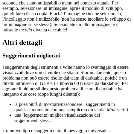
seconda che siano utilizzabili o meno nel contesto attuale. Per
esempio, selezionare un’immagine, aprire il modulo di sviluppo,
quindi fare clic su copia. Finché l’immagine rimane selezionata,
l’incollaggio non è utilizzabile (non ha senso incollare lo sviluppo di
un’immagine su se stessa). Selezionate un’altra immagine, e il
pulsante
incolla
diventa cliccabile!
Altri dettagli
Suggerimenti migliorati
I suggerimenti degli strumenti a volte hanno lo svantaggio di essere
visualizzati dove non si vuole che stiano. Sfortunatamente, questo
problema non può essere risolto dal team di darktable, poiché è un
difetto intrinseco di
GTK
+ (la libreria
GUI
usata da darktable). Per
aggirare il più possibile questo problema, il team di darktable ha
integrato due cose (dopo lunghi dibattiti):
la possibilità di mostrare/nascondere i suggerimenti in
qualsiasi momento con una semplice scorciatoia:
Maiusc + T
una (leggermente) miglior visualizzazione dei
suggerimenti stessi.
Un nuovo tipo di suggerimento, il messaggio universale a