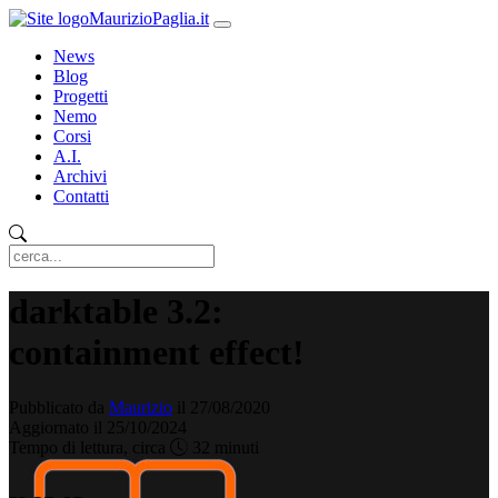
MaurizioPaglia.it
News
Blog
Progetti
Nemo
Corsi
A.I.
Archivi
Contatti
darktable 3.2:
containment effect!
Pubblicato da
Maurizio
il 27/08/2020
Aggiornato il 25/10/2024
Tempo di lettura, circa
32 minuti