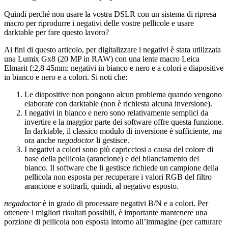
Quindi perché non usare la vostra
DSLR
con un sistema di ripresa
macro per riprodurre i negativi delle vostre pellicole e usare
darktable per fare questo lavoro?
Ai fini di questo articolo, per digitalizzare i negativi è stata utilizzata
una Lumix Gx8 (20
MP
in
RAW
) con una lente macro Leica
Elmarit f:2,8 45mm: negativi in bianco e nero e a colori e diapositive
in bianco e nero e a colori. Si noti che:
Le diapositive non pongono alcun problema quando vengono
elaborate con darktable (non è richiesta alcuna inversione).
I negativi in bianco e nero sono relativamente semplici da
invertire e la maggior parte dei software offre questa funzione.
In darktable, il classico modulo di inversione è sufficiente, ma
ora anche
negadoctor
li gestisce.
I negativi a colori sono più capricciosi a causa del colore di
base della pellicola (arancione) e del bilanciamento del
bianco. Il software che li gestisce richiede un campione della
pellicola non esposta per recuperare i valori
RGB
del filtro
arancione e sottrarli, quindi, al negativo esposto.
negadoctor
è in grado di processare negativi B/N e a colori. Per
ottenere i migliori risultati possibili, è importante mantenere una
porzione di pellicola non esposta intorno all’immagine (per catturare