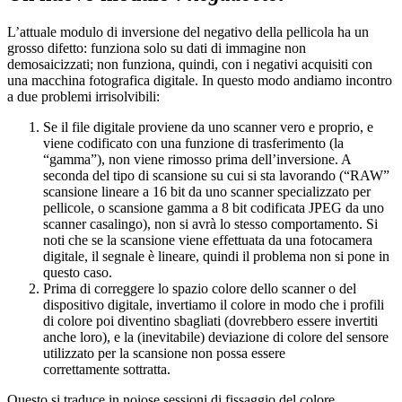
L’attuale modulo di inversione del negativo della pellicola ha un
grosso difetto: funziona solo su dati di immagine non
demosaicizzati; non funziona, quindi, con i negativi acquisiti con
una macchina fotografica digitale. In questo modo andiamo incontro
a due problemi irrisolvibili:
Se il file digitale proviene da uno scanner vero e proprio, e
viene codificato con una funzione di trasferimento (la
“gamma”), non viene rimosso prima dell’inversione. A
seconda del tipo di scansione su cui si sta lavorando (“
RAW
”
scansione lineare a 16 bit da uno scanner specializzato per
pellicole, o scansione gamma a 8 bit codificata
JPEG
da uno
scanner casalingo), non si avrà lo stesso comportamento. Si
noti che se la scansione viene effettuata da una fotocamera
digitale, il segnale è lineare, quindi il problema non si pone in
questo caso.
Prima di correggere lo spazio colore dello scanner o del
dispositivo digitale, invertiamo il colore in modo che i profili
di colore poi diventino sbagliati (dovrebbero essere invertiti
anche loro), e la (inevitabile) deviazione di colore del sensore
utilizzato per la scansione non possa essere
correttamente sottratta.
Questo si traduce in noiose sessioni di fissaggio del colore,