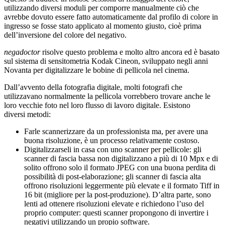
utilizzando diversi moduli per comporre manualmente ciò che
avrebbe dovuto essere fatto automaticamente dal profilo di colore in
ingresso se fosse stato applicato al momento giusto, cioè prima
dell’inversione del colore del negativo.
negadoctor
risolve questo problema e molto altro ancora ed è basato
sul sistema di sensitometria Kodak Cineon, sviluppato negli anni
Novanta per digitalizzare le bobine di pellicola nel cinema.
Dall’avvento della fotografia digitale, molti fotografi che
utilizzavano normalmente la pellicola vorrebbero trovare anche le
loro vecchie foto nel loro flusso di lavoro digitale. Esistono
diversi metodi:
Farle scannerizzare da un professionista ma, per avere una
buona risoluzione, è un processo relativamente costoso.
Digitalizzarseli in casa con uno scanner per pellicole: gli
scanner di fascia bassa non digitalizzano a più di 10 Mpx e di
solito offrono solo il formato
JPEG
con una buona perdita di
possibilità di post-elaborazione; gli scanner di fascia alta
offrono risoluzioni leggermente più elevate e il formato Tiff in
16 bit (migliore per la post-produzione). D’altra parte, sono
lenti ad ottenere risoluzioni elevate e richiedono l’uso del
proprio computer: questi scanner propongono di invertire i
negativi utilizzando un propio software.