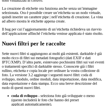
sono visualizzati in corsivo.
La creazione di etichette ora funziona anche senza un’immagine
selezionata. Ora è possibile creare un’etichetta su un nodo virtuale,
quindi inserire un carattere pipe | nell’etichetta di creazione. La vista
ad albero mostra le etichette appena create.
Il bug per cui l’aggiornamento di un’etichetta richiedeva un riavvio
dell’applicazione affinchè l’etichetta venisse applicata è stato risolto.
Nuovi filtri per le raccolte
Sette nuovi filtri si aggiungono ai molti già esistenti. darktable è già
molto ricco di filtri sui metadati fotografici (dati
EXIF
e dati
IPTC
/
XMP
). D’altra parte, esistevano pochissimi filtri sui vari eventi
o trattamenti specifici di darktable stesso. Conoscete già i filtri
rullino, etichetta e copia locale per ordinare la vostra collezione di
foto. La versione 3.2 aggiunge i seguenti nuovi filtri: coda di
sviluppo, modulo, ordine moduli, data importazione, data modifica,
data esportazione e data stampa. Ecco una breve descrizione del
ruolo di questi nuovi filtri.
coda di sviluppo
- seleziona foto già sviluppate o meno
(questo includerà le foto che hanno dei preset
applicati automaticamente).