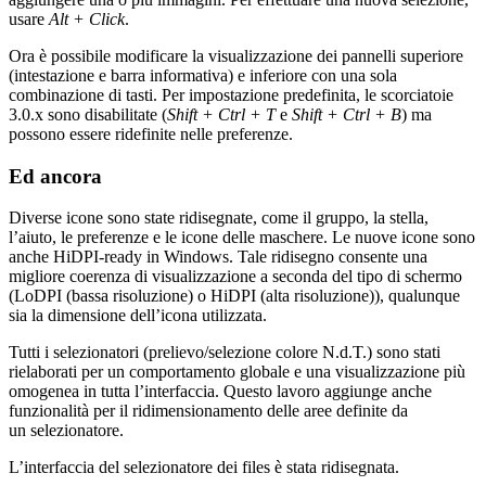
usare
Alt + Click
.
Ora è possibile modificare la visualizzazione dei pannelli superiore
(intestazione e barra informativa) e inferiore con una sola
combinazione di tasti. Per impostazione predefinita, le scorciatoie
3.0.x sono disabilitate (
Shift + Ctrl + T
e
Shift + Ctrl + B
) ma
possono essere ridefinite nelle preferenze.
Ed ancora
Diverse icone sono state ridisegnate, come il gruppo, la stella,
l’aiuto, le preferenze e le icone delle maschere. Le nuove icone sono
anche HiDPI-ready in Windows. Tale ridisegno consente una
migliore coerenza di visualizzazione a seconda del tipo di schermo
(LoDPI (bassa risoluzione) o HiDPI (alta risoluzione)), qualunque
sia la dimensione dell’icona utilizzata.
Tutti i selezionatori (prelievo/selezione colore N.d.T.) sono stati
rielaborati per un comportamento globale e una visualizzazione più
omogenea in tutta l’interfaccia. Questo lavoro aggiunge anche
funzionalità per il ridimensionamento delle aree definite da
un selezionatore.
L’interfaccia del selezionatore dei files è stata ridisegnata.