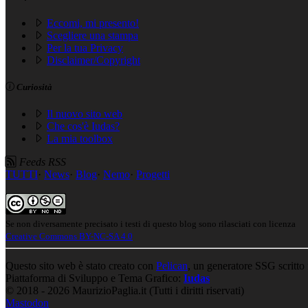
Eccomi, mi presento!
Scegliere una stampa
Per la tua Privacy
Disclaimer/Copyright
Curiosità
Il nuovo sito web
Che cos'è Iudas?
La mia toolbox
Feeds RSS
TUTTI
·
News
·
Blog
·
Nemo
·
Progetti
Se non diversamente precisato i testi di questo blog sono rilasciati con licenza
Creative Commons BY-NC-SA 4.0
Questo sito web è stato creato con
Pelican
, un generatore SSG scritto
Piattaforma di Sviluppo e Tema Grafico:
Iudas
© 2018 - 2026 MaurizioPaglia.it (Tutti i diritti riservati)
Mastodon