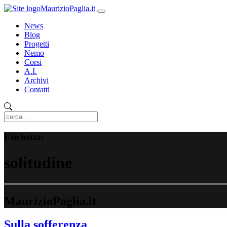
MaurizioPaglia.it
News
Blog
Progetti
Nemo
Corsi
A.I.
Archivi
Contatti
Etichetta:
solitudine
MaurizioPaglia.it
Sulla sofferenza