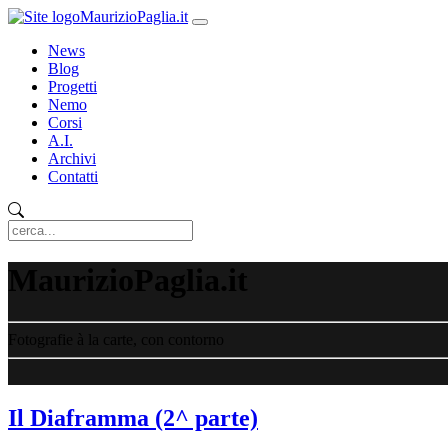
MaurizioPaglia.it
News
Blog
Progetti
Nemo
Corsi
A.I.
Archivi
Contatti
MaurizioPaglia.it
Fotografie à la carte, con contorno
Il Diaframma (2^ parte)