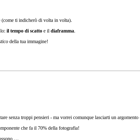
e
(come ti indicherò di volta in volta).
olo:
il tempo di scatto
e il
diaframma
.
stico
della tua immagine!
tare senza troppi pensieri - ma vorrei comunque lasciarti un argomento di
componente che fa il 70% della fotografia!
 possono …