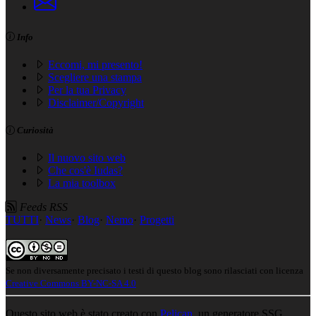
Info
Eccomi, mi presento!
Scegliere una stampa
Per la tua Privacy
Disclaimer/Copyright
Curiosità
Il nuovo sito web
Che cos'è Iudas?
La mia toolbox
Feeds RSS
TUTTI
·
News
·
Blog
·
Nemo
·
Progetti
Se non diversamente precisato i testi di questo blog sono rilasciati con licenza
Creative Commons BY-NC-SA 4.0
Questo sito web è stato creato con
Pelican
, un generatore SSG