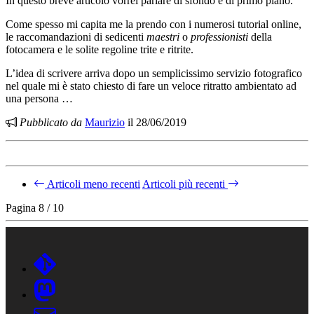
In questo breve articolo vorrei parlare di sfondo e di primo piano.
Come spesso mi capita me la prendo con i numerosi tutorial online,
le raccomandazioni di sedicenti
maestri
o
professionisti
della
fotocamera e le solite regoline trite e ritrite.
L’idea di scrivere arriva dopo un semplicissimo servizio fotografico
nel quale mi è stato chiesto di fare un veloce ritratto ambientato ad
una persona …
Pubblicato da
Maurizio
il 28/06/2019
Articoli meno recenti
Articoli più recenti
Pagina 8 / 10