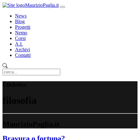
MaurizioPaglia.it
News
Blog
Progetti
Nemo
Corsi
A.I.
Archivi
Contatti
Etichetta:
filosofia
MaurizioPaglia.it
Bravura o fortuna?