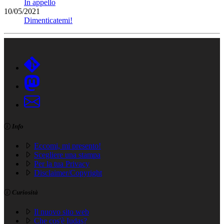
In appello
10/05/2021
Dimenticatemi!
Info
Eccomi, mi presento!
Scegliere una stampa
Per la tua Privacy
Disclaimer/Copyright
Curiosità
Il nuovo sito web
Che cos'è Iudas?