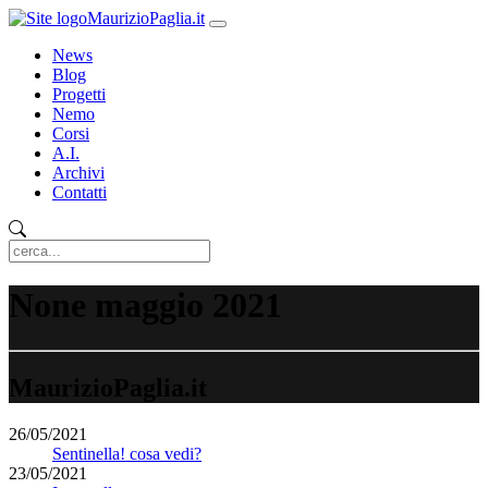
MaurizioPaglia.it
News
Blog
Progetti
Nemo
Corsi
A.I.
Archivi
Contatti
None maggio 2021
MaurizioPaglia.it
26/05/2021
Sentinella! cosa vedi?
23/05/2021