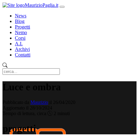
MaurizioPaglia.it
News
Blog
Progetti
Nemo
Corsi
A.I.
Archivi
Contatti
Luce e ombra
Pubblicato da
Maurizio
il 26/04/2020
Aggiornato il 28/10/2024
Tempo di lettura, circa
2 minuti
progetti