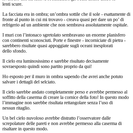
lenti scure.
La facciata era in ombra; un’ombra sottile che il sole - esattamente di
fronte al punto in cui mi trovavo - creava quasi per dare un po’ di
refrigerio ad un ambiente che non sembrava assolutamente ospitale.
I muri con l’intonaco sgretolato sembravano un enorme planisfero
con continenti sconosciuti. Porte e finestre - incorniciate di pietra -
sarebbero risultate quasi appoggiate sugli oceani inesplorati
dello sfondo.
Il cielo era luminosissimo e sarebbe risultato decisamente
sovraesposto quindi sono partito proprio da qui!
Ho esposto per il muro in ombra sapendo che avrei anche potuto
salvare i dettagli del selciato.
Il cielo sarebbe andato completamente perso e avrebbe permesso al
soffitto della caserma di creare la cornice della foto! In questo modo
l’immagine non sarebbe risultata rettangolare senza l’uso di
nessun ritaglio.
Un bel cielo nuvoloso avrebbe distratto l’osservatore dalle
screpolature delle pareti e non avrebbe permesso alla caserma di
risaltare in questo modo.