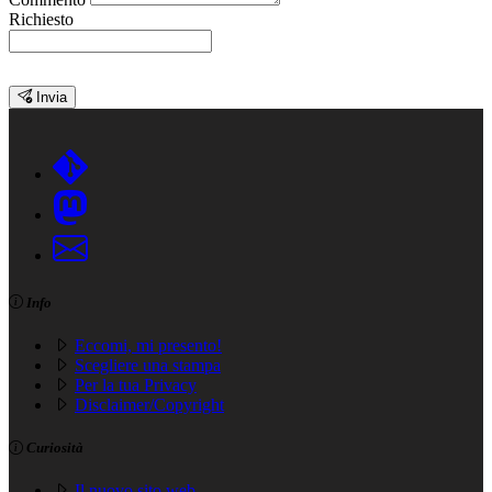
Richiesto
Invia
Info
Eccomi, mi presento!
Scegliere una stampa
Per la tua Privacy
Disclaimer/Copyright
Curiosità
Il nuovo sito web