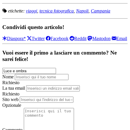
etichette:
viaggi
,
tecnica fotografica
,
Napoli
,
Campania
Condividi questo articolo!
Diaspora*
Twitter
Facebook
Reddit
Mastodon
Email
Vuoi essere il primo a lasciare un commento? Ne
sarei felice!
Nome
Richiesto
La tua email
Richiesto
Sito web
Opzionale
Commento