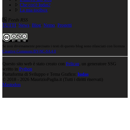
Che cos'è Iudas?
La mia toolbox
Feeds RSS
TUTTI
·
News
·
Blog
·
Nemo
·
Progetti
Se non diversamente precisato i testi di questo blog sono rilasciati con licenza
Creative Commons BY-NC-SA 4.0
Questo sito web è stato creato con
Pelican
, un generatore SSG
scritto in
Python
Piattaforma di Sviluppo e Tema Grafico:
Iudas
© 2018 - 2026 MaurizioPaglia.it (Tutti i diritti riservati)
Mastodon