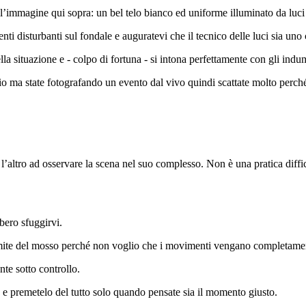
ll’immagine qui sopra: un bel telo bianco ed uniforme illuminato da luci
ti disturbanti sul fondale e auguratevi che il tecnico delle luci sia uno 
ella situazione e - colpo di fortuna - si intona perfettamente con gli i
io ma state fotografando un evento dal vivo quindi scattate molto perché
 l’altro ad osservare la scena nel suo complesso. Non è una pratica diffi
bero sfuggirvi.
imite del mosso perché non voglio che i movimenti vengano completamen
nte sotto controllo.
o e premetelo del tutto solo quando pensate sia il momento giusto.