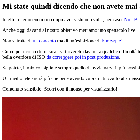
Mi state quindi dicendo che non avete mai a
In effetti nemmeno io ma dopo aver visto una volta, per caso,
Nuit Bl
Anche oggi davanti al nostro obiettivo mettiamo uno spettacolo live.
Non si tratta di
un concerto
ma di un’esibizione di
burlesque
!
Come per i concerti musicali vi troverete davanti a qualche difficoltà t
bella overdose di
ISO
da correggere poi in post-produzione
.
Se potete, il mio consiglio è sempre quello di avvicinarvi il più possib
Un medio tele andrà più che bene avendo cura di utilizzarlo alla massim
Contenuto sensibile! Scorri con il mouse per visualizzarlo!