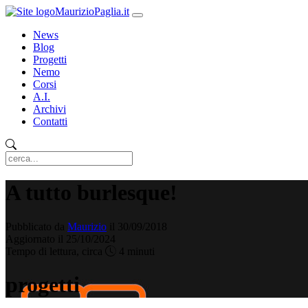
MaurizioPaglia.it
News
Blog
Progetti
Nemo
Corsi
A.I.
Archivi
Contatti
A tutto burlesque!
Pubblicato da
Maurizio
il 30/09/2018
Aggiornato il 25/10/2024
Tempo di lettura, circa
4 minuti
progetti