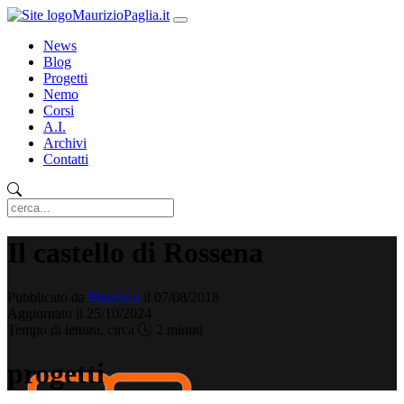
MaurizioPaglia.it
News
Blog
Progetti
Nemo
Corsi
A.I.
Archivi
Contatti
Il castello di Rossena
Pubblicato da
Maurizio
il 07/08/2018
Aggiornato il 25/10/2024
Tempo di lettura, circa
2 minuti
progetti