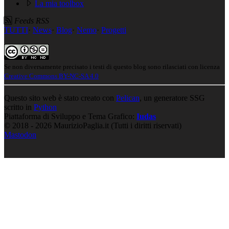
La mia toolbox
Feeds RSS
TUTTI
·
News
·
Blog
·
Nemo
·
Progetti
Se non diversamente precisato i testi di questo blog sono rilasciati con licenza
Creative Commons BY-NC-SA 4.0
Questo sito web è stato creato con
Pelican
, un generatore SSG
scritto in
Python
Piattaforma di Sviluppo e Tema Grafico:
Iudas
© 2018 - 2026 MaurizioPaglia.it (Tutti i diritti riservati)
Mastodon