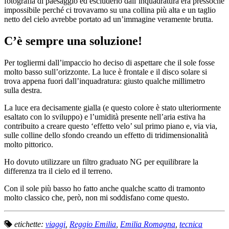
fotografia di paesaggio ed escluderlo dall’inquadratura era pressochè
impossibile perché ci trovavamo su una collina più alta e un taglio
netto del cielo avrebbe portato ad un’immagine veramente brutta.
C’è sempre una soluzione!
Per togliermi dall’impaccio ho deciso di aspettare che il sole fosse
molto basso sull’orizzonte. La luce è frontale e il disco solare si
trova appena fuori dall’inquadratura: giusto qualche millimetro
sulla destra.
La luce era decisamente gialla (e questo colore è stato ulteriormente
esaltato con lo sviluppo) e l’umidità presente nell’aria estiva ha
contribuito a creare questo ‘effetto velo’ sul primo piano e, via via,
sulle colline dello sfondo creando un effetto di tridimensionalità
molto pittorico.
Ho dovuto utilizzare un filtro graduato
NG
per equilibrare la
differenza tra il cielo ed il terreno.
Con il sole più basso ho fatto anche qualche scatto di tramonto
molto classico che, però, non mi soddisfano come questo.
etichette:
viaggi
,
Reggio Emilia
,
Emilia Romagna
,
tecnica