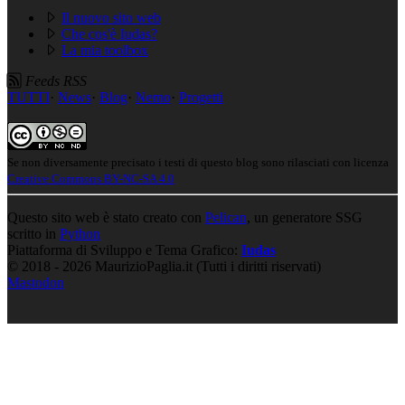
Il nuovo sito web
Che cos'è Iudas?
La mia toolbox
Feeds RSS
TUTTI
·
News
·
Blog
·
Nemo
·
Progetti
Se non diversamente precisato i testi di questo blog sono rilasciati con licenza
Creative Commons BY-NC-SA 4.0
Questo sito web è stato creato con
Pelican
, un generatore SSG
scritto in
Python
Piattaforma di Sviluppo e Tema Grafico:
Iudas
© 2018 - 2026 MaurizioPaglia.it (Tutti i diritti riservati)
Mastodon