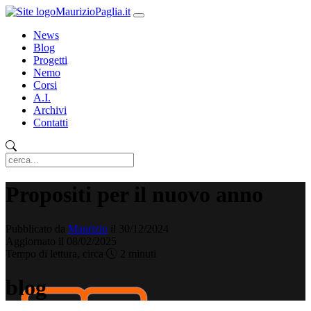
MaurizioPaglia.it
News
Blog
Progetti
Nemo
Corsi
A.I.
Archivi
Contatti
Propositi per il nuovo anno
Pubblicato da
Maurizio
il 30/12/2024
Aggiornato il 08/02/2025
Tempo di lettura, circa
2 minuti
blog