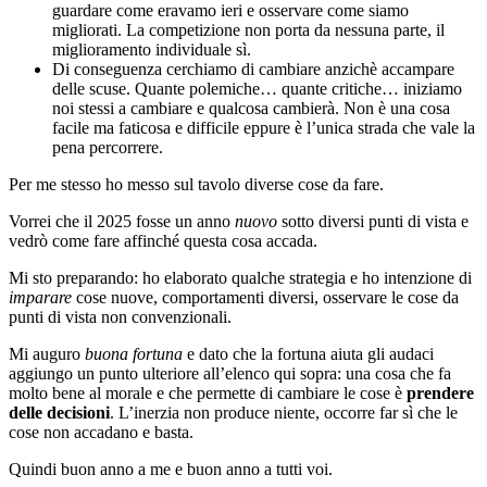
guardare come eravamo ieri e osservare come siamo
migliorati. La competizione non porta da nessuna parte, il
miglioramento individuale sì.
Di conseguenza cerchiamo di cambiare anzichè accampare
delle scuse. Quante polemiche… quante critiche… iniziamo
noi stessi a cambiare e qualcosa cambierà. Non è una cosa
facile ma faticosa e difficile eppure è l’unica strada che vale la
pena percorrere.
Per me stesso ho messo sul tavolo diverse cose da fare.
Vorrei che il 2025 fosse un anno
nuovo
sotto diversi punti di vista e
vedrò come fare affinché questa cosa accada.
Mi sto preparando: ho elaborato qualche strategia e ho intenzione di
imparare
cose nuove, comportamenti diversi, osservare le cose da
punti di vista non convenzionali.
Mi auguro
buona fortuna
e dato che la fortuna aiuta gli audaci
aggiungo un punto ulteriore all’elenco qui sopra: una cosa che fa
molto bene al morale e che permette di cambiare le cose è
prendere
delle decisioni
. L’inerzia non produce niente, occorre far sì che le
cose non accadano e basta.
Quindi buon anno a me e buon anno a tutti voi.