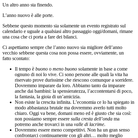
Un altro anno sta finendo.
L’anno nuovo è alle porte.
Sebbene questo momento sia solamente un evento registrato sul
calendario e uguale a qualsiasi altro passaggio oggi/domani, rimane
una cosa che ci porta a fare dei bilanci.
Ci aspettiamo sempre che l’anno nuovo sia migliore dell’anno
vecchio sebbene questa cosa non possa essere, ovviamente, un
fatto scontato:
Il tempo è
buono
o
meno buono
solamente in base a come
ognuno di noi lo vive. Ci sono persone alle quali la vita ha
riservato prove durissime che riescono comunque a sorridere.
Dovremmo imparare da loro. Abbiamo tanto da imparare
anche dai bambini: la spensieratezza, l’accontentarsi di poco,
la fantasia, la gioia di un’amicizia.
Non esiste la crescita infinita. L’economia ce lo ha spiegato in
modo abbastanza brutale ma dovremmo averlo tutti molto
chiaro. Oggi va bene, domani meno ed è giusto che sia così:
non possiamo sempre essere
sulla cresta dell’onda
ma
potremo anche trovarci in una
valle di lacrime
.
Dovremmo essere meno competitivi. Non ha un gran senso
confrontarci continuamente con gli altri… molto meglio