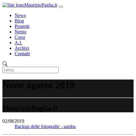
MaurizioPaglia.it
News
Blog
Progetti
Nemo
Corsi
A.I.
Archivi
Contatti
None agosto 2019
MaurizioPaglia.it
02/08/2019
Backup delle fotografie - samba