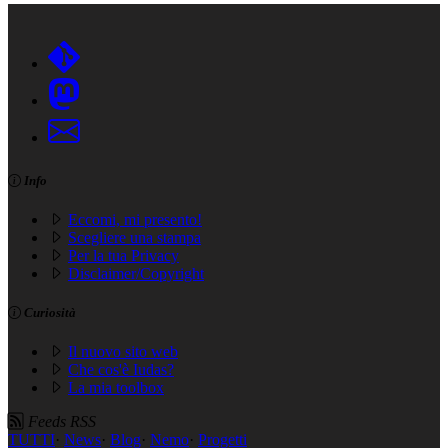
Info
Eccomi, mi presento!
Scegliere una stampa
Per la tua Privacy
Disclaimer/Copyright
Curiosità
Il nuovo sito web
Che cos'è Iudas?
La mia toolbox
Feeds RSS
TUTTI
·
News
·
Blog
·
Nemo
·
Progetti